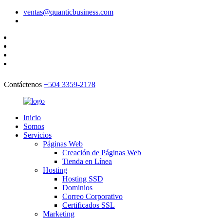
ventas@quanticbusiness.com
Contáctenos
+504 3359-2178
Inicio
Somos
Servicios
Páginas Web
Creación de Páginas Web
Tienda en Línea
Hosting
Hosting SSD
Dominios
Correo Corporativo
Certificados SSL
Marketing