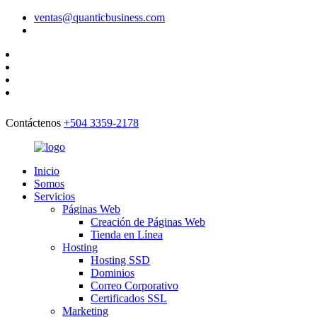
ventas@quanticbusiness.com
Contáctenos
+504 3359-2178
Inicio
Somos
Servicios
Páginas Web
Creación de Páginas Web
Tienda en Línea
Hosting
Hosting SSD
Dominios
Correo Corporativo
Certificados SSL
Marketing