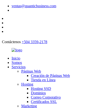
ventas@quanticbusiness.com
Contáctenos
+504 3359-2178
Inicio
Somos
Servicios
Páginas Web
Creación de Páginas Web
Tienda en Línea
Hosting
Hosting SSD
Dominios
Correo Corporativo
Certificados SSL
Marketing