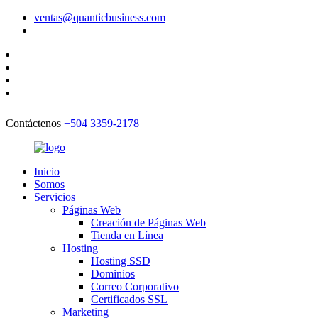
ventas@quanticbusiness.com
Contáctenos
+504 3359-2178
Inicio
Somos
Servicios
Páginas Web
Creación de Páginas Web
Tienda en Línea
Hosting
Hosting SSD
Dominios
Correo Corporativo
Certificados SSL
Marketing