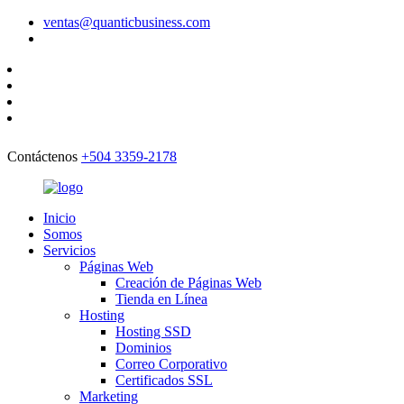
ventas@quanticbusiness.com
Contáctenos
+504 3359-2178
Inicio
Somos
Servicios
Páginas Web
Creación de Páginas Web
Tienda en Línea
Hosting
Hosting SSD
Dominios
Correo Corporativo
Certificados SSL
Marketing