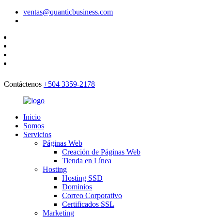
ventas@quanticbusiness.com
Contáctenos
+504 3359-2178
Inicio
Somos
Servicios
Páginas Web
Creación de Páginas Web
Tienda en Línea
Hosting
Hosting SSD
Dominios
Correo Corporativo
Certificados SSL
Marketing